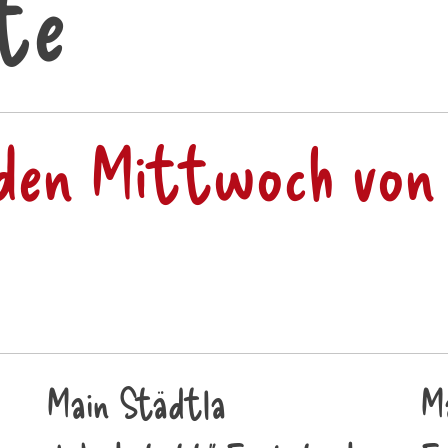
te
den Mittwoch von 
Main Städtla
M