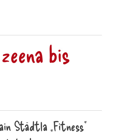
zeena bis
ain Städtla „Fitness“