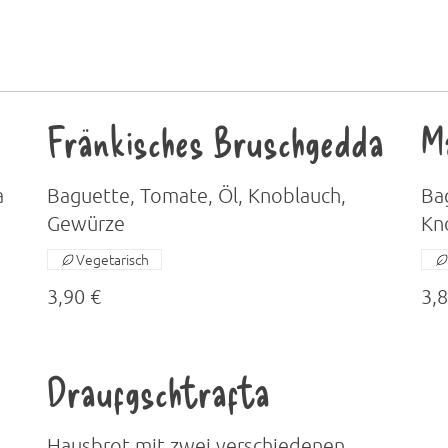
Fränkisches Bruschgedda
M
a
Baguette, Tomate, Öl, Knoblauch,
Ba
Gewürze
Kn
Vegetarisch
3,90 €
3,8
e
Draufgschtrafta
Hausbrot mit zwei verschiedenen