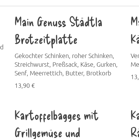
Main Genuss Städtla
M
Brotzeitplatte
K
nd
Gekochter Schinken, roher Schinken,
Ve
Streichwurst, Preßsack, Käse, Gurken,
Mee
Senf, Meerrettich, Butter, Brotkorb
13
13,90 €
Kartoffelbagges mit
K
Grillgemüse und
R