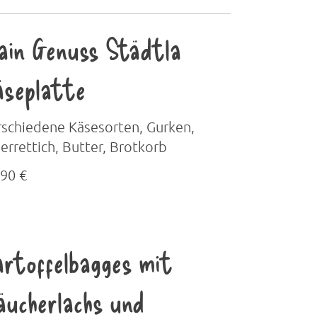
ain Genuss Städtla
äseplatte
rschiedene Käsesorten, Gurken,
rrettich, Butter, Brotkorb
,90 €
artoffelbagges mit
äucherlachs und