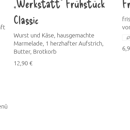
„Werkstatt“ Frühstück
F
Classic
fri
ft
vo
Wurst und Käse, hausgemachte
Marmelade, 1 herzhafter Aufstrich,
6,9
Butter, Brotkorb
12,90 €
enü