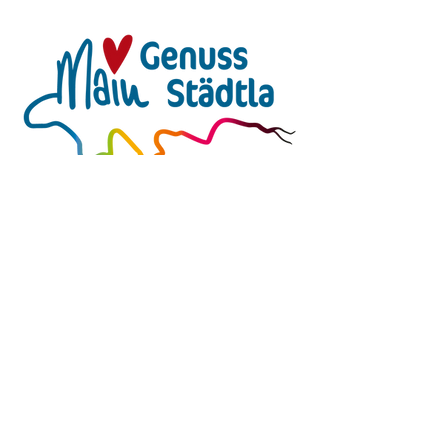
Kontakt
Main Genuss Städtla
Maintalstraße 19
96247 Michelau-Neuensee
Telefon: 0 175 /
26 446 54
E-Mail:
gastro@wstj.de
Barrierefreies Restaurant in Oberfranken